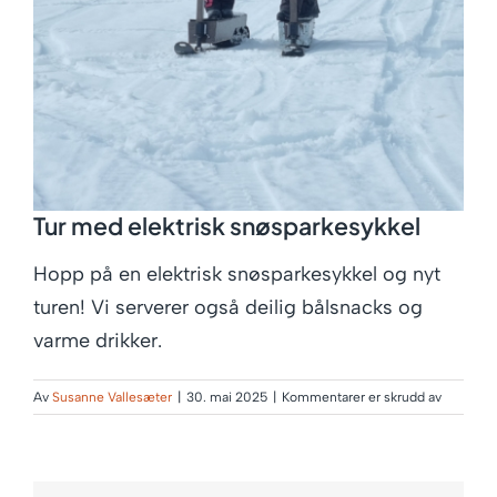
Book aktivitet
Overnatting
Transport
Tur med elektrisk snøsparkesykkel
Hopp på en elektrisk snøsparkesykkel og nyt
turen! Vi serverer også deilig bålsnacks og
Butikk
varme drikker.
Kontakt
for
Av
Susanne Vallesæter
|
30. mai 2025
|
Kommentarer er skrudd av
Tur
med
elektrisk
snøspark