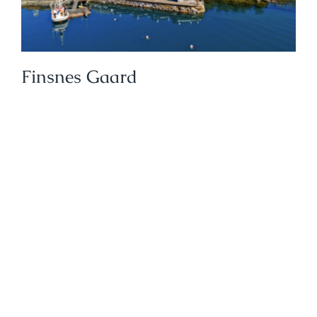
Finsnes Gaard
Rom/sjøhus hos vår samarbeidspartner
Finnsnes Gård,
ca 35 minutters kjøring fra
Urhjertet.
Finsnes Gaard er et lite koselig hotell i sentrum
av byen Finnsnes i Senja kommune.