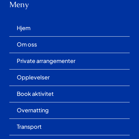
Meny
Book aktivitet
Hjem
Overnatting
Om oss
Private arrangementer
Transport
Opplevelser
Butikk
Book aktivitet
Overnatting
Kontakt
Transport