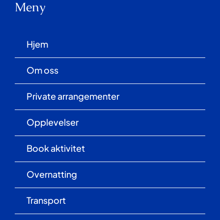
Meny
Book aktivitet
Hjem
Overnatting
Om oss
Private arrangementer
Transport
Opplevelser
Butikk
Book aktivitet
Overnatting
Kontakt
Transport