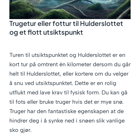
Book aktivitet
Trugetur eller fottur til Hulderslottet
og et flott utsiktspunkt
Overnatting
Turen til utsiktspunktet og Hulderslottet er en
Transport
kort tur på omtrent én kilometer dersom du går
helt til Hulderslottet, eller kortere om du velger
å snu ved utsiktspunktet. Dette er en rolig
Butikk
utflukt med lave krav til fysisk form. Du kan gå
til fots eller bruke truger hvis det er mye snø.
Truger har den fantastiske egenskapen at de
Kontakt
hindrer deg i å synke ned i snøen slik vanlige
sko gjør.