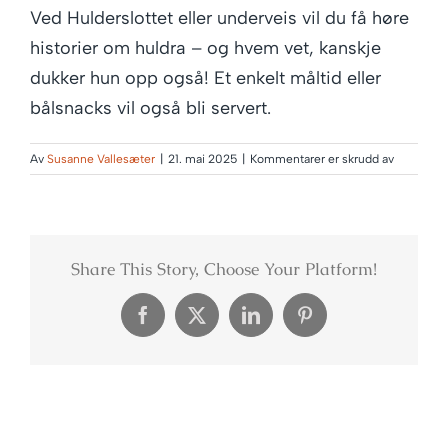
Ved Hulderslottet eller underveis vil du få høre
historier om huldra – og hvem vet, kanskje
dukker hun opp også! Et enkelt måltid eller
bålsnacks vil også bli servert.
for
Av
Susanne Vallesæter
|
21. mai 2025
|
Kommentarer er skrudd av
Trugetur
eller
fottur
til
Hulderslot
Share This Story, Choose Your Platform!
og
et
flott
Facebook
X
LinkedIn
Pinterest
utsiktspu